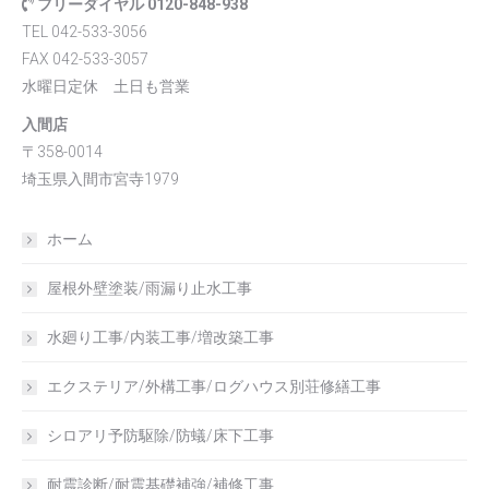
フリーダイヤル 0120-848-938
TEL 042-533-3056
FAX 042-533-3057
水曜日定休 土日も営業
入間店
〒358-0014
埼玉県入間市宮寺1979
ホーム
屋根外壁塗装/雨漏り止水工事
水廻り工事/内装工事/増改築工事
エクステリア/外構工事/ログハウス別荘修繕工事
シロアリ予防駆除/防蟻/床下工事
耐震診断/耐震基礎補強/補修工事