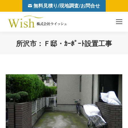
無料見積り/現地調査/お問合せ
所沢市：Ｆ邸・ｶｰﾎﾟｰﾄ設置工事
You are here: