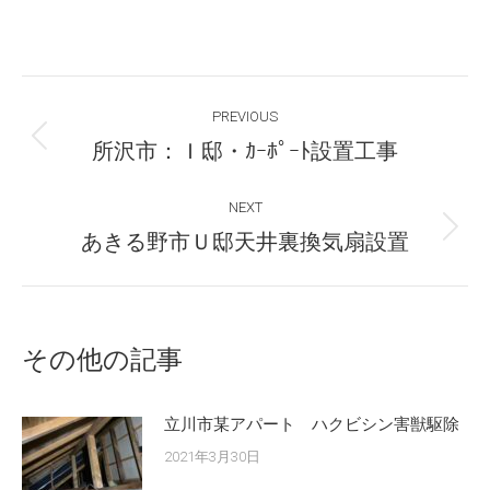
Post
PREVIOUS
navigation
Previous
所沢市：Ｉ邸・ｶｰﾎﾟｰﾄ設置工事
post:
NEXT
Next
あきる野市Ｕ邸天井裏換気扇設置
post:
その他の記事
立川市某アパート ハクビシン害獣駆除
2021年3月30日