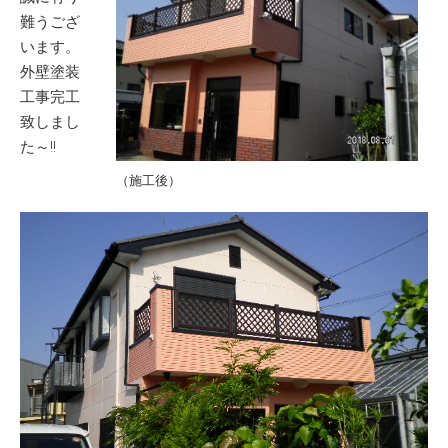
難うござ
います。
外壁塗装
工事完工
致しまし
た～!!
（施工後）