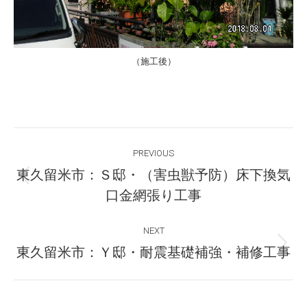
（施工後）
Post
PREVIOUS
navigation
東久留米市：Ｓ邸・（害虫獣予防）床下換気
Previous
口金網張り工事
post:
NEXT
Next
東久留米市：Ｙ邸・耐震基礎補強・補修工事
post: