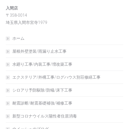
入間店
〒358-0014
埼玉県入間市宮寺1979
ホーム
屋根外壁塗装/雨漏り止水工事
水廻り工事/内装工事/増改築工事
エクステリア/外構工事/ログハウス別荘修繕工事
シロアリ予防駆除/防蟻/床下工事
耐震診断/耐震基礎補強/補修工事
新型コロナウイルス陽性者住居消毒