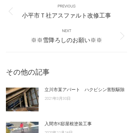
Post
PREVIOUS
navigation
Previous
小平市Ｔ社アスファルト改修工事
post:
NEXT
Next
※※雪降ろしのお願い※※
post:
その他の記事
立川市某アパート ハクビシン害獣駆除
2021年3月30日
入間市K邸屋根塗装工事
2020年11月16日