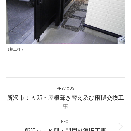
（施工後）
Post
PREVIOUS
navigation
所沢市：Ｋ邸・屋根葺き替え及び雨樋交換工
Previous
事
post:
NEXT
Next
所沢市：Ｋ邸・門周り復旧工事