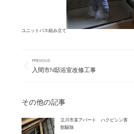
ユニットバス組み立て
Post
PREVIOUS
navigation
Previous
入間市N邸浴室改修工事
post:
その他の記事
立川市某アパート ハクビシン害
獣駆除