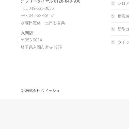
フリーダイヤル 0120-848-938
シロア
TEL 042-533-3056
FAX 042-533-3057
耐震診
水曜日定休 土日も営業
新型
入間店
〒358-0014
ウイ
埼玉県入間市宮寺1979
Ⓒ 株式会社 ウイッシュ