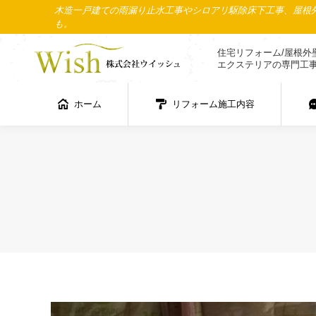
木造一戸建ての雨漏り止水工事やシロアリ駆除床下工事、屋根外
ホーム
リフォーム施工内容
も。
住宅リフォーム/屋根外
エクステリアの専門工
ホーム
リフォーム施工内容