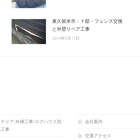
東久留米市：Ｙ邸・フェンス交換
と外壁リペア工事
2019年3月17日
ム
ウイッシュの責任施工とは
壁塗装/雨漏り止水工事
リフォーム施工お客様の声
工事/内装工事/増改築工事
ウイッシュの環境取り組み
テリア/外構工事/ログハウス別
会社案内
繕工事
交通アクセス