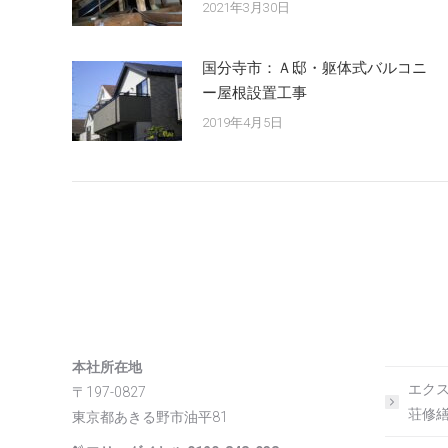
2021年3月30日
国分寺市：Ａ邸・躯体式バルコニ
ー屋根設置工事
2019年4月5日
ホー
屋根外
株式会社 ウイッシュ
水廻り
本社所在地
エクス
〒197-0827
荘修
東京都あきる野市油平81