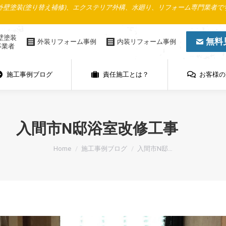
壁塗装(塗り替え補修)、エクステリア外構、水廻り、リフォーム専門業者で
施工事例ブログ
責任施工とは？
お客様の声
壁塗装
無料
外装リフォーム事例
内装リフォーム事例
事業者
施工事例ブログ
責任施工とは？
お客様の
入間市N邸浴室改修工事
You are here:
Home
施工事例ブログ
入間市N邸…