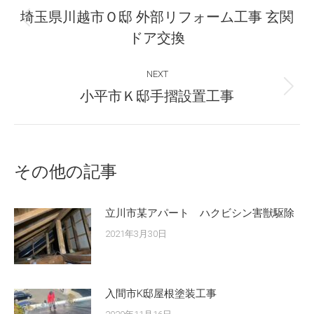
navigation
埼玉県川越市Ｏ邸 外部リフォーム工事 玄関
Previous
ドア交換
post:
NEXT
Next
小平市Ｋ邸手摺設置工事
post:
その他の記事
立川市某アパート ハクビシン害獣駆除
2021年3月30日
入間市K邸屋根塗装工事