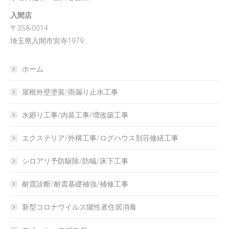
入間店
〒358-0014
埼玉県入間市宮寺1979
ホーム
屋根外壁塗装/雨漏り止水工事
水廻り工事/内装工事/増改築工事
エクステリア/外構工事/ログハウス別荘修繕工事
シロアリ予防駆除/防蟻/床下工事
耐震診断/耐震基礎補強/補修工事
新型コロナウイルス陽性者住居消毒