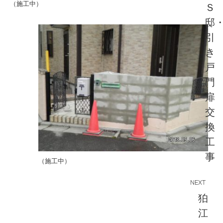
（施工中）
Ｓ
邸
引
き
Previous
戸
post:
門
扉
交
換
工
事
（施工中）
NEXT
狛
江