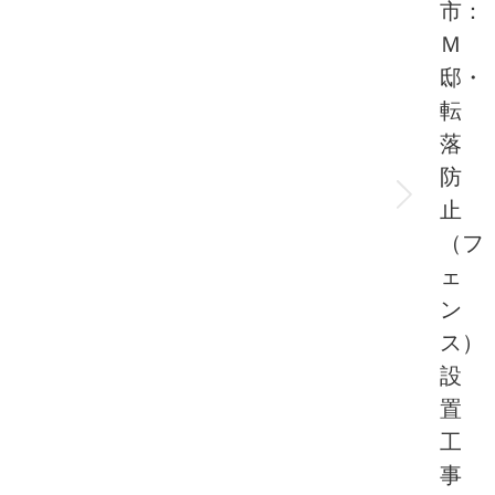
市：
Ｍ
邸・
転
落
防
Next
止
post:
（フ
ェ
ン
ス）
設
置
工
事