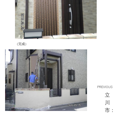
（完成）
Post
PREVIOUS
navigation
立
川
市