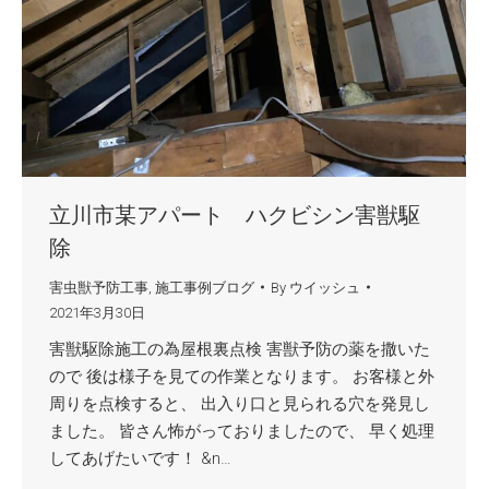
立川市某アパート ハクビシン害獣駆
除
害虫獣予防工事
,
施工事例ブログ
By
ウイッシュ
2021年3月30日
害獣駆除施工の為屋根裏点検 害獣予防の薬を撒いた
ので 後は様子を見ての作業となります。 お客様と外
周りを点検すると、 出入り口と見られる穴を発見し
ました。 皆さん怖がっておりましたので、 早く処理
してあげたいです！ &n…