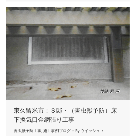
東久留米市：Ｓ邸・（害虫獣予防）床
下換気口金網張り工事
害虫獣予防工事
,
施工事例ブログ
By
ウイッシュ